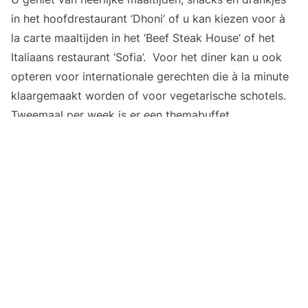
in het hoofdrestaurant ‘Dhoni’ of u kan kiezen voor à
la carte maaltijden in het ‘Beef Steak House’ of het
Italiaans restaurant ‘Sofia’. Voor het diner kan u ook
opteren voor internationale gerechten die à la minute
klaargemaakt worden of voor vegetarische schotels.
Tweemaal per week is er een themabuffet.
Kuier langs het poederwitte strand, neem een duik in
het zwembad met swim-up bar of laat je verwennen in
de Renova Spa. Voor de actieve reiziger zijn er
verschillende waterporten mogelijk zoals kajakken,
peddelsurfen, duiken of snorkelen en groepslessen in
de RiuFit zone. Voor de kids is er een kinderzwembad,
kidsclub Riuland en animatie.
Dag 9 tot 10 - Male-Brussel
U komt ’s ochtends aan op de
Malediven
, een