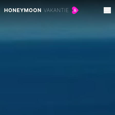
Droomvakantie naar de Malediven vanaf 2.785 euro per p
HONEYMOON
VAKANTIE