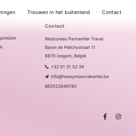
ntie
mingen
Trouwen in het buitenland
Contact
Contact
gsreizen
Reisbureau Parmentier Travel
ak
Baron de Pélichystraat 11
8870 Izegem, België
+32 51 31 52 39
info@honeymoonvakantie.be
BE0523849785