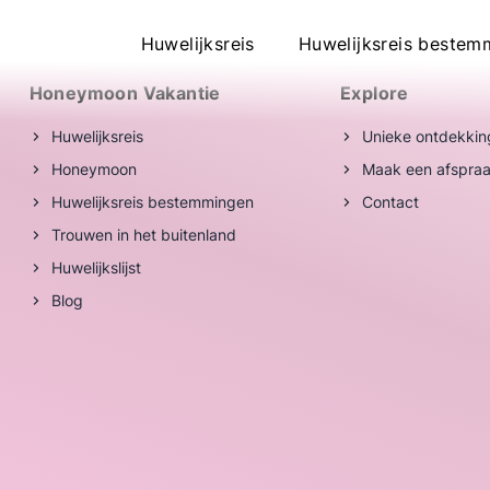
Ontdek de diensten van Honeymoon Vaka
Huwelijksreis
Huwelijksreis bestem
Footer menu Honeymoon Vakantie
Honeymoon Vakantie
Explore
Huwelijksreis
Unieke ontdekkin
Honeymoon
Maak een afspra
Huwelijksreis bestemmingen
Contact
Trouwen in het buitenland
Huwelijkslijst
Blog