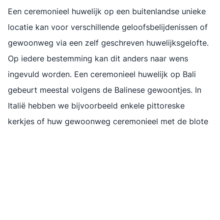
Een ceremonieel huwelijk op een buitenlandse unieke
locatie kan voor verschillende geloofsbelijdenissen of
gewoonweg via een zelf geschreven huwelijksgelofte.
Op iedere bestemming kan dit anders naar wens
ingevuld worden. Een ceremonieel huwelijk op Bali
gebeurt meestal volgens de Balinese gewoontjes. In
Italië hebben we bijvoorbeeld enkele pittoreske
kerkjes of huw gewoonweg ceremonieel met de blote
voeten op strand. Zowel christelijke ceremoniële
huwelijken als ceremoniële huwelijken voor moslims
zijn mogelijk. Een ja woord met een zelf geschreven
speech op het strand, onder een prieeltje of in een
luxe villa, alles kan.